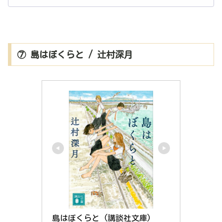
⑦ 島はぼくらと / 辻村深月
島はぼくらと (講談社文庫)