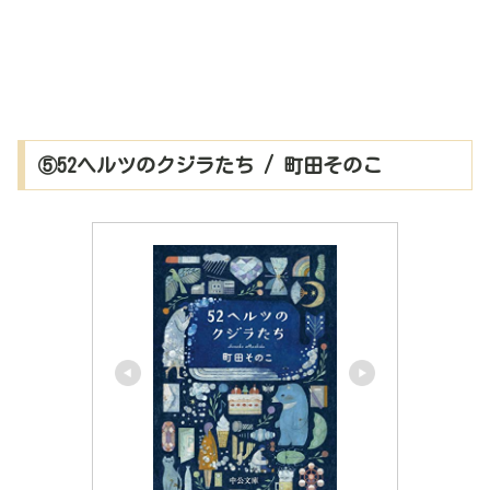
⑤52ヘルツのクジラたち / 町田そのこ