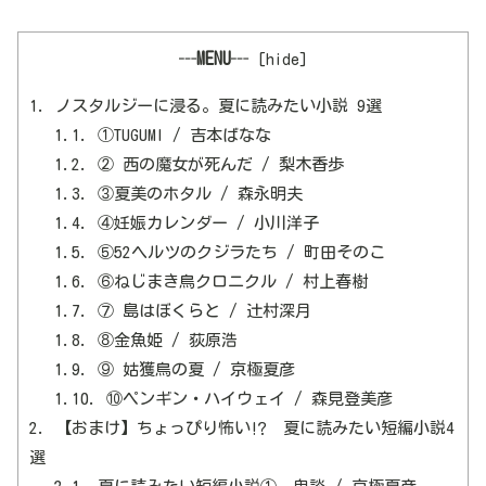
┄MENU┄
[
hide
]
1.
ノスタルジーに浸る。夏に読みたい小説 9選
1.1.
①TUGUMI / 吉本ばなな
1.2.
② 西の魔女が死んだ / 梨木香歩
1.3.
③夏美のホタル / 森永明夫
1.4.
④妊娠カレンダー / 小川洋子
1.5.
⑤52ヘルツのクジラたち / 町田そのこ
1.6.
⑥ねじまき鳥クロニクル / 村上春樹
1.7.
⑦ 島はぼくらと / 辻村深月
1.8.
⑧金魚姫 / 荻原浩
1.9.
⑨ 姑獲鳥の夏 / 京極夏彦
1.10.
⑩ペンギン・ハイウェイ / 森見登美彦
2.
【おまけ】ちょっぴり怖い⁉ 夏に読みたい短編小説4
選