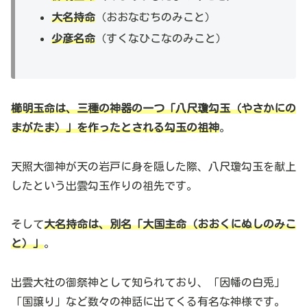
大名持命
（おおなむちのみこと）
少彦名命
（すくなひこなのみこと）
櫛明玉命は、三種の神器の一つ「八尺瓊勾玉（やさかにの
まがたま）」を作ったとされる勾玉の祖神
。
天照大御神が天の岩戸に身を隠した際、八尺瓊勾玉を献上
したという出雲勾玉作りの祖先です。
そして
大名持命は、別名「大国主命（おおくにぬしのみこ
と）」
。
出雲大社の御祭神として知られており、「因幡の白兎」
「国譲り」など数々の神話に出てくる有名な神様です。