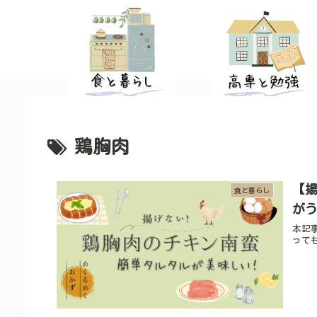
食と暮らしカテゴリーの画像
鶏胸肉
【
食と暮らし
が
本記
って