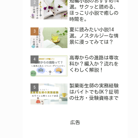
短編小説のおすすめ14
選。サクッと読める、
ほっこり小説で癒しの
時間を。
夏に読みたい小説14
選。ノスタルジーな情
景に浸ってみては？
高専からの進路は専攻
科か？編入か？流れを
くわしく解説！
製菓衛生師の実務経験
はバイトでもOK？証明
の仕方・受験資格まで
広告